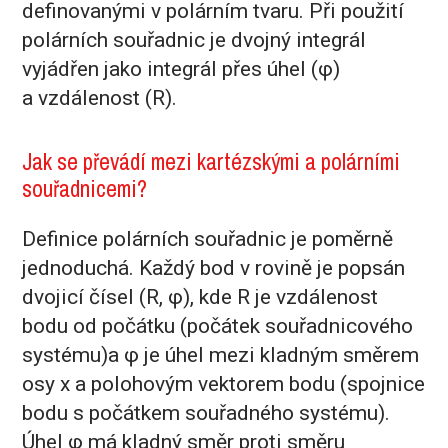
definovanými v polárním tvaru. Při použití
polárních souřadnic je dvojný integrál
vyjádřen jako integrál přes úhel (φ)
a vzdálenost (R).
Jak se převádí mezi kartézskými a polárními
souřadnicemi?
Definice polárních souřadnic je poměrně
jednoduchá. Každý bod v rovině je popsán
dvojicí čísel (R, φ), kde R je vzdálenost
bodu od počátku (počátek souřadnicového
systému)a φ je úhel mezi kladným směrem
osy x a polohovým vektorem bodu (spojnice
bodu s počátkem souřadného systému).
Úhel φ má kladný směr proti směru