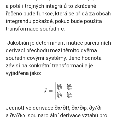
a poté i trojných integrálů to zkráceně
řečeno bude funkce, která se přidá za obsah
integrandu pokaždé, pokud bude použita
transformace souřadnic.
Jakobián je determinant matice parciálních
derivací přechodu mezi těmito dvěma
souřadnicovými systémy. Jeho hodnota
závisí na konkrétní transformaci a je
vyjádřena jako:
Jednotlivé derivace ∂x/∂R, ∂x/∂φ, ∂y/∂r
a ∂y/∂φ jsou parciální derivace vztahů pro